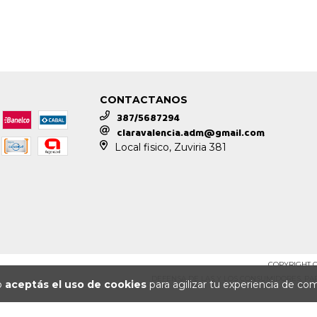
CONTACTANOS
387/5687294
claravalencia.adm@gmail.com
Local fisico, Zuviria 381
COPYRIGHT C
DEFENSA DE LAS Y LOS CONSUMIDORES. P
io
aceptás el uso de cookies
para agilizar tu experiencia de co