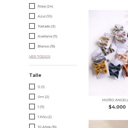
Rosa (24)
Azul (10)
Tostado (3)
Avellana (11)
Blanco (15)
VER TODOS
Talle
0 (1)
0m (2)
MOÑO ANGEL
$4.000
1 (11)
1 Año (2)
10 Años (15)